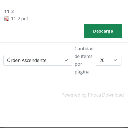
11-2
11-2.pdf
Descarga
Cantidad
de ítems
g
por
página
Powered by
Phoca Download